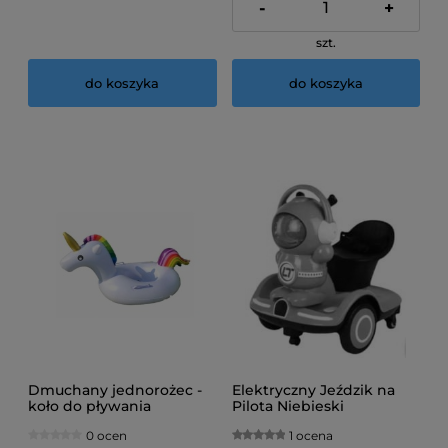
-
+
szt.
do koszyka
do koszyka
Dmuchany jednorożec -
Elektryczny Jeździk na
koło do pływania
Pilota Niebieski
0 ocen
1 ocena