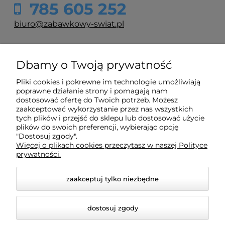
785 605 252
d
biuro@zabawkowy-swiat.pl
O nas
Dbamy o Twoją prywatność
Pliki cookies i pokrewne im technologie umożliwiają
Obsługa klienta
poprawne działanie strony i pomagają nam
dostosować ofertę do Twoich potrzeb. Możesz
zaakceptować wykorzystanie przez nas wszystkich
Pomoc
tych plików i przejść do sklepu lub dostosować użycie
plików do swoich preferencji, wybierając opcję
"Dostosuj zgody".
Więcej o plikach cookies przeczytasz w naszej Polityce
Moje konto
prywatności.
Aut
na 
zaakceptuj tylko niezbędne
119
dostosuj zgody
d