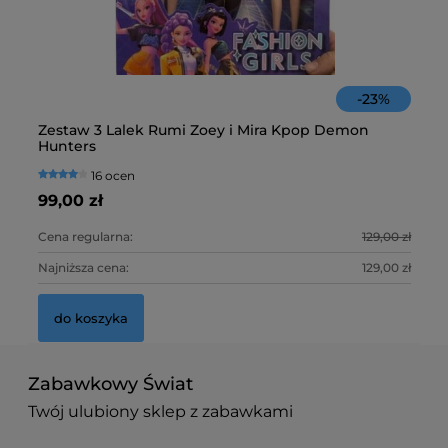
45,
d
-
23
%
St
Zestaw 3 Lalek Rumi Zoey i Mira Kpop Demon
Fa
Hunters
16 ocen
59
99,00 zł
10
Cena regularna:
129,00 zł
Ce
Najniższa cena:
129,00 zł
Na
do koszyka
Pie
Sen
Zabawkowy Świat
Świ
Twój ulubiony sklep z zabawkami
25,