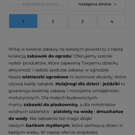
«
»
1
2
3
4
Witaj w świecie zabawy na świeżym powietrzu z naszą
kolekcją
zabawek do ogrodu
! Oferujemy szeroki
wybór produktów, które zapewnią Twojemu dziecku
aktywność i radość podczas zabawy w ogrodzie.
Nasze
wiatraczki ogrodowe
to kolorowe akcenty, które
ożywią każdy zakątek.
Hulajnogi dla dzieci
i
jeździki
to
gwarancja świetnej zabawy i rozwijania umiejętności
motorycznych. Dla małych budowniczych
mamy
zabawki do piaskownicy
, a dla miłośników
wodnych szaleństw -
pistolety na wodę
i
dmuchańce
do wody
. Nie zabraknie też magii dzięki
naszym
bańkom mydlanym
, które zachwycą dzieci w
każdym wieku. W naszej ofercie znajdziesz