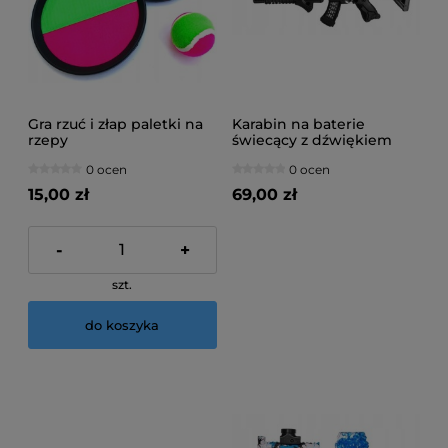
Gra rzuć i złap paletki na
Karabin na baterie
rzepy
świecący z dźwiękiem
0 ocen
0 ocen
15,00 zł
69,00 zł
-
+
szt.
do koszyka