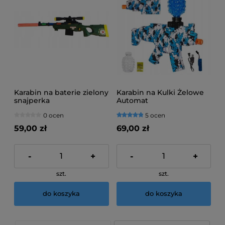
Karabin na baterie zielony
Karabin na Kulki Żelowe
snajperka
Automat
0 ocen
5 ocen
59,00 zł
69,00 zł
-
+
-
+
szt.
szt.
do koszyka
do koszyka