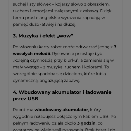
suchej listy słówek – kojarzy słowo z obrazkiem,
ruchem i emocjami związanymi z zabawą. Dzięki
temu proste angielskie wyrażenia zapadają w
pamięć dużo łatwiej i na dłużej.
3. Muzyka i efekt „wow”
Po włożeniu karty robot może odtwarzać jedną z
7
wesołych melodii
. Rysowanie przestaje być
„kolejną czynnością przy biurku”, a zamienia się w
mały występ – z muzyką, ruchem i kolorami. To
szczególnie spodoba się dzieciom, które lubią
dynamiczną, angażującą zabawę.
4. Wbudowany akumulator i ładowanie
przez USB
Robot ma
wbudowany akumulator
, który
wygodnie naładujesz dołączonym kablem USB. Po
pełnym ładowaniu działa około
3 godzin
, co
wystarczy na wiele sesji rysowania. Brak baterii do