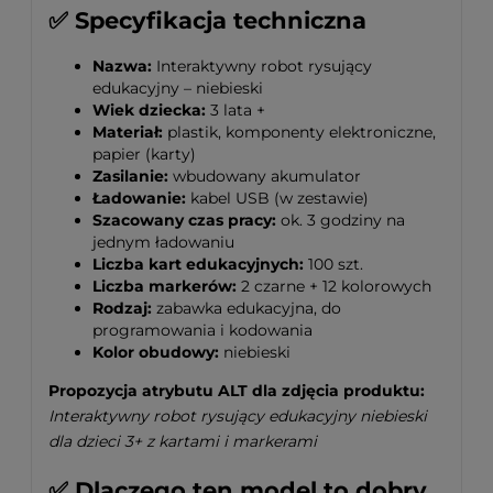
✅ Specyfikacja techniczna
Nazwa:
Interaktywny robot rysujący
edukacyjny – niebieski
Wiek dziecka:
3 lata +
Materiał:
plastik, komponenty elektroniczne,
papier (karty)
Zasilanie:
wbudowany akumulator
Ładowanie:
kabel USB (w zestawie)
Szacowany czas pracy:
ok. 3 godziny na
jednym ładowaniu
Liczba kart edukacyjnych:
100 szt.
Liczba markerów:
2 czarne + 12 kolorowych
Rodzaj:
zabawka edukacyjna, do
programowania i kodowania
Kolor obudowy:
niebieski
Propozycja atrybutu ALT dla zdjęcia produktu:
Interaktywny robot rysujący edukacyjny niebieski
dla dzieci 3+ z kartami i markerami
✅ Dlaczego ten model to dobry