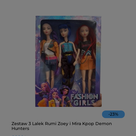
-
23
%
Zestaw 3 Lalek Rumi Zoey i Mira Kpop Demon
Fa
Hunters