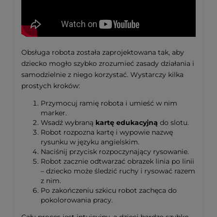
Obsługa robota została zaprojektowana tak, aby
dziecko mogło szybko zrozumieć zasady działania i
samodzielnie z niego korzystać. Wystarczy kilka
prostych kroków:
Przymocuj ramię robota i umieść w nim
marker.
Wsadź wybraną
kartę edukacyjną
do slotu.
Robot rozpozna kartę i wypowie nazwę
rysunku w języku angielskim.
Naciśnij przycisk rozpoczynający rysowanie.
Robot zacznie odtwarzać obrazek linia po linii
– dziecko może śledzić ruchy i rysować razem
z nim.
Po zakończeniu szkicu robot zachęca do
pokolorowania pracy.
Cały proces jest intuicyjny, a dzieci bardzo szybko