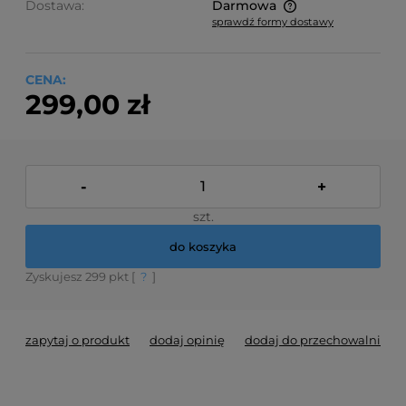
Dostawa:
Darmowa
sprawdź formy dostawy
Cena nie zawiera ewentualnych kosztów płatności
CENA:
299,00 zł
-
+
szt.
do koszyka
Zyskujesz
299
pkt [
?
]
zapytaj o produkt
dodaj opinię
dodaj do przechowalni