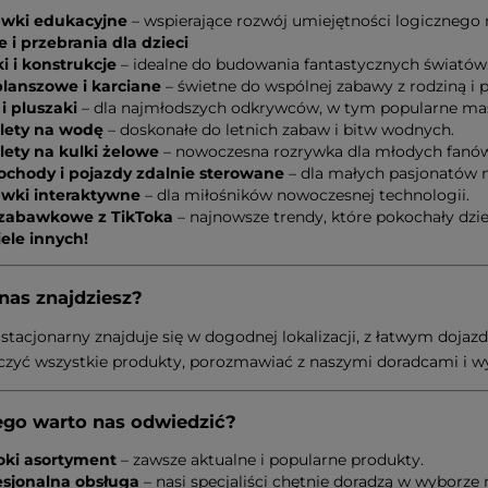
wki edukacyjne
– wspierające rozwój umiejętności logicznego 
e i przebrania dla dzieci
i i konstrukcje
– idealne do budowania fantastycznych światów
planszowe i karciane
– świetne do wspólnej zabawy z rodziną i p
 i pluszaki
– dla najmłodszych odkrywców, w tym popularne mas
olety na wodę
– doskonałe do letnich zabaw i bitw wodnych.
olety na kulki żelowe
– nowoczesna rozrywka dla młodych fanów 
chody i pojazdy zdalnie sterowane
– dla małych pasjonatów m
wki interaktywne
– dla miłośników nowoczesnej technologii.
 zabawkowe z TikToka
– najnowsze trendy, które pokochały dzie
wiele innych!
 nas znajdziesz?
 stacjonarny znajduje się w dogodnej lokalizacji, z łatwym doj
zyć wszystkie produkty, porozmawiać z naszymi doradcami i wy
ego warto nas odwiedzić?
oki asortyment
– zawsze aktualne i popularne produkty.
esjonalna obsługa
– nasi specjaliści chętnie doradzą w wyborze 