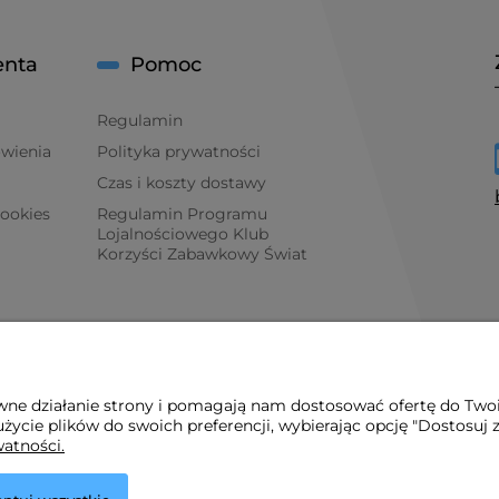
enta
Pomoc
Regulamin
ówienia
Polityka prywatności
Czas i koszty dostawy
cookies
Regulamin Programu
Lojalnościowego Klub
Korzyści Zabawkowy Świat
awne działanie strony i pomagają nam dostosować ofertę do Two
życie plików do swoich preferencji, wybierając opcję "Dostosuj 
watności.