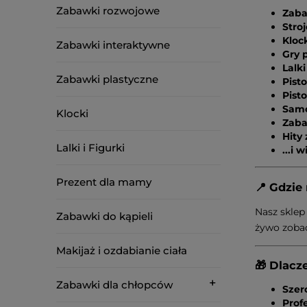
Zabawki rozwojowe
Zaba
Stroj
Klock
Zabawki interaktywne
Gry 
Lalki
Zabawki plastyczne
Pist
Pist
Samo
Klocki
Zaba
Hity
Lalki i Figurki
...i 
Prezent dla mamy
📍 Gdzie
Nasz sklep
Zabawki do kąpieli
żywo zobac
Makijaż i ozdabianie ciała
🎁 Dlacz
Zabawki dla chłopców
Szer
Prof