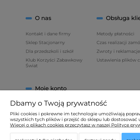
O nas
Obsługa kli
Kontakt i dane firmy
Metody płatności
Sklep Stacjonarny
Czas realizacji zam
Dla przedszkoli i szkół
Zwroty i reklamacje
Klub Korzyści Zabawkowy
Ustawienia plików 
Świat
Moje konto
Dbamy o Twoją prywatność
Twoje zamówienia
Ustawienia konta
Pliki cookies i pokrewne im technologie umożliwiają popr
wszystkich tych plików i przejść do sklepu lub dostosować u
Ulubione
Więcej o plikach cookies przeczytasz w naszej Polityce pry