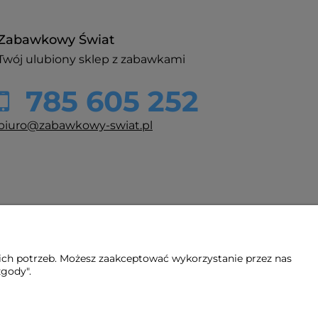
Zabawkowy Świat
Twój ulubiony sklep z zabawkami
785 605 252
biuro@zabawkowy-swiat.pl
ich potrzeb. Możesz zaakceptować wykorzystanie przez nas
zgody".