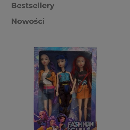
Bestsellery
Nowości
Ser
39,