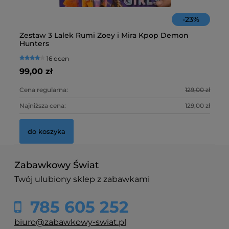
d
-
23
%
St
Zestaw 3 Lalek Rumi Zoey i Mira Kpop Demon
Fa
Hunters
16 ocen
59
99,00 zł
10
Cena regularna:
129,00 zł
Ce
Najniższa cena:
129,00 zł
Na
do koszyka
Pie
Sen
Zabawkowy Świat
Świ
Twój ulubiony sklep z zabawkami
25,
785 605 252
d
biuro@zabawkowy-swiat.pl