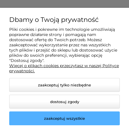
O nas
Dbamy o Twoją prywatność
Pliki cookies i pokrewne im technologie umożliwiają
Obsługa klienta
poprawne działanie strony i pomagają nam
dostosować ofertę do Twoich potrzeb. Możesz
zaakceptować wykorzystanie przez nas wszystkich
Pomoc
tych plików i przejść do sklepu lub dostosować użycie
plików do swoich preferencji, wybierając opcję
"Dostosuj zgody".
Więcej o plikach cookies przeczytasz w naszej Polityce
Moje konto
prywatności.
Aut
na 
zaakceptuj tylko niezbędne
119
dostosuj zgody
d
zaakceptuj wszystkie
© 2026 zabawkowy-swiat.pl. Wszelkie prawa