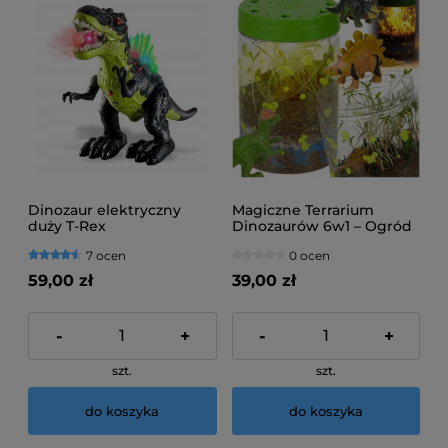
Dinozaur elektryczny
Magiczne Terrarium
duży T-Rex
Dinozaurów 6w1 – Ogród
w Słoiku z Lampą LED
7 ocen
0 ocen
59,00 zł
39,00 zł
-
+
-
+
szt.
szt.
do koszyka
do koszyka