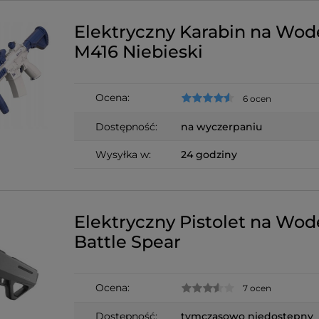
Elektryczny Karabin na Wod
M416 Niebieski
Ocena:
6 ocen
Dostępność:
na wyczerpaniu
Wysyłka w:
24 godziny
Elektryczny Pistolet na Wod
Battle Spear
Ocena:
7 ocen
Dostępność:
tymczasowo niedostępny