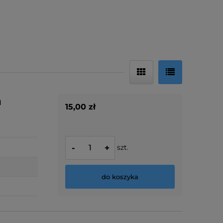
h
15,00 zł
szt.
-
+
do koszyka