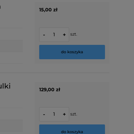
h
15,00 zł
szt.
-
+
do koszyka
lki
129,00 zł
szt.
-
+
do koszyka