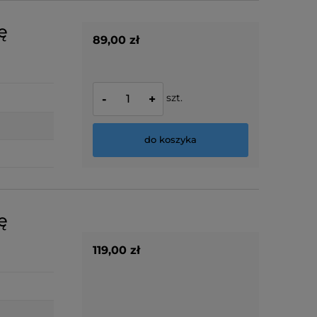
ę
89,00 zł
szt.
-
+
do koszyka
ę
119,00 zł