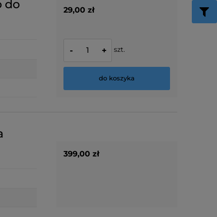
o do
29,00 zł
szt.
-
+
do koszyka
a
399,00 zł