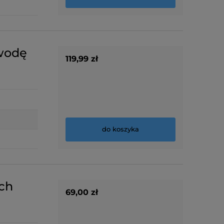
wodę
119,99 zł
do koszyka
ch
69,00 zł