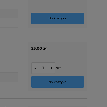
do koszyka
25,00 zł
szt.
-
+
do koszyka