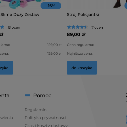
-
16
%
 Slime Duży Zestaw
Strój Policjantki
13 ocen
7 ocen
zł
89,00 zł
larna:
129,00 zł
Cena regularna:
 cena:
129,00 zł
Najniższa cena:
szyka
do koszyka
enta
Pomoc
Regulamin
ówienia
Polityka prywatności
Czas i koszty dostawy