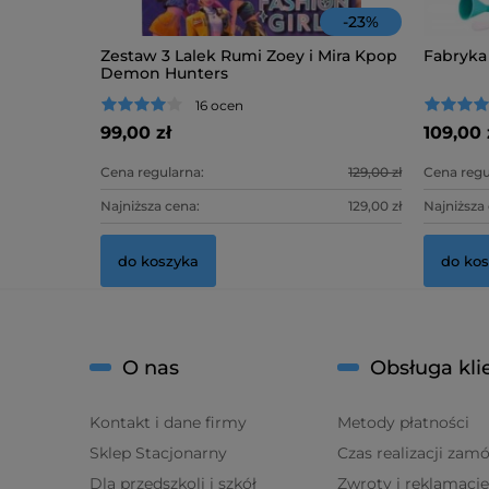
-
23
%
Zestaw 3 Lalek Rumi Zoey i Mira Kpop
Fabryka
Demon Hunters
16 ocen
99,00 zł
109,00 
Cena regularna:
129,00 zł
Cena regu
Najniższa cena:
129,00 zł
Najniższa
do koszyka
do ko
O nas
Obsługa kli
Kontakt i dane firmy
Metody płatności
Sklep Stacjonarny
Czas realizacji zam
Dla przedszkoli i szkół
Zwroty i reklamacje