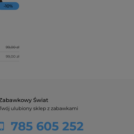
-
10
%
Ser z Waze
45,00 zł
99,00 zł
do koszy
99,00 zł
Zabawkowy Świat
Twój ulubiony sklep z zabawkami
785 605 252