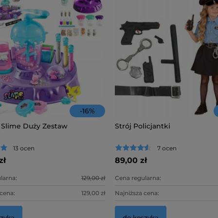
-
16
%
 Slime Duży Zestaw
Strój Policjantki
13 ocen
7 ocen
zł
89,00 zł
larna:
129,00 zł
Cena regularna:
 cena:
129,00 zł
Najniższa cena:
szyka
do koszyka