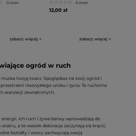
0 ocen
0 ocen
12,00 zł
zobacz więcej
zobacz więcej
wiające ogród w ruch
ek muska twoją twarz. Spoglądasz na swój ogród i
j przestrzeni niezwykłego uroku i życia. Te ruchome
h aranżacji zewnętrznych.
 energii. Ich ruch i żywe barwy wprowadzają do
iatru, a te wesołe dekoracje zaczynają się kręcić,
odne kształty i wzory zachwycają swoją