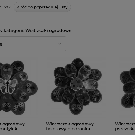
wróć do poprzedniej listy
:
brak
Wiatraczki ogrodowe
k ogrodowy
Wiatraczek ogrodowy
Wiatrac
motylek
fioletowy biedronka
pszczółk