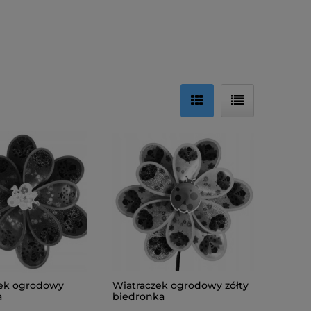
zek ogrodowy
Wiatraczek ogrodowy zółty
a
biedronka