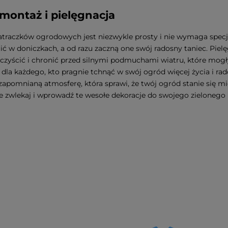
montaż i pielęgnacja
traczków ogrodowych jest niezwykle prosty i nie wymaga specja
ić w doniczkach, a od razu zaczną one swój radosny taniec. Pielę
 czyścić i chronić przed silnymi podmuchami wiatru, które mog
dla każdego, kto pragnie tchnąć w swój ogród więcej życia i rado
zapomnianą atmosferę, która sprawi, że twój ogród stanie się m
e zwlekaj i wprowadź te wesołe dekoracje do swojego zielonego k