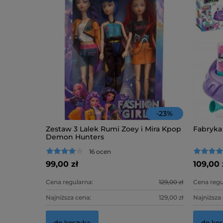
-
23
%
Zestaw 3 Lalek Rumi Zoey i Mira Kpop
Fabryka
Demon Hunters
16 ocen
99,00 zł
109,00 
Cena regularna:
129,00 zł
Cena regu
Najniższa cena:
129,00 zł
Najniższa
do koszyka
do ko