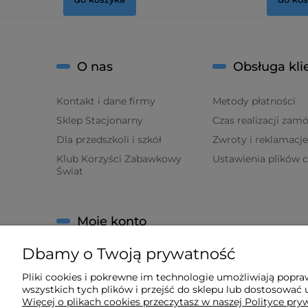
O nas
Obsługa kli
Kontakt i dane firmy
Metody płatności
Sklep Stacjonarny
Czas realizacji zam
Dla przedszkoli i szkół
Zwroty i reklamacje
Klub Korzyści Zabawkowy
Ustawienia plików 
Świat
Moje konto
Dbamy o Twoją prywatność
Twoje zamówienia
Ustawienia konta
Pliki cookies i pokrewne im technologie umożliwiają popr
wszystkich tych plików i przejść do sklepu lub dostosować u
Ulubione
Więcej o plikach cookies przeczytasz w naszej Polityce pry