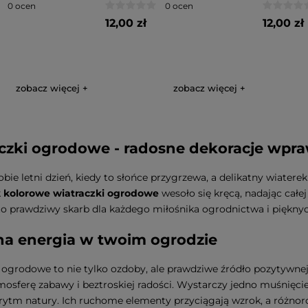
0 ocen
0 ocen
12,00 zł
12,00 zł
zobacz więcej
zobacz więcej
czki ogrodowe - radosne dekoracje wpra
bie letni dzień, kiedy to słońce przygrzewa, a delikatny wiater
k
kolorowe wiatraczki ogrodowe
wesoło się kręcą, nadając całe
to prawdziwy skarb dla każdego miłośnika ogrodnictwa i pięknyc
a energia w twoim ogrodzie
 ogrodowe to nie tylko ozdoby, ale prawdziwe źródło pozytywnej
osferę zabawy i beztroskiej radości. Wystarczy jedno muśnięcie w
rytm natury. Ich ruchome elementy przyciągają wzrok, a różnor