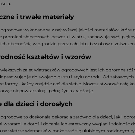
ścią.
czne i trwałe materiały
 ogrodowe wykonane są z najwyższej jakości materiałów, które 
ie promieni słonecznych, deszczu i wiatru, zachowują swój piękn
ę ich obecnością w ogrodzie przez całe lato, bez obaw o zniszcze
odność kształtów i wzorów
jwiększych zalet wiatraczków ogrodowych jest ich ogromna róż
dopasowując je do swojego gustu i stylu ogrodu. Od zabawnych 
ne formy - każdy znajdzie coś dla siebie. Możesz stworzyć całą k
orząc niepowtarzalną i pełną życia aranżację.
 dla dzieci i dorosłych
 ogrodowe to doskonała dekoracja zarówno dla dzieci, jak i doro
 wzorami, a dorośli docenią ich estetyczny wygląd i zdolność d
h na wietrze wiatraczków może stać się ulubionym rodzinnym 