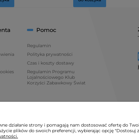
enta
Pomoc
Regulamin
ówienia
Polityka prywatności
Czas i koszty dostawy
cookies
Regulamin Programu
Lojalnościowego Klub
Korzyści Zabawkowy Świat
awne działanie strony i pomagają nam dostosować ofertę do Two
życie plików do swoich preferencji, wybierając opcję "Dostosuj 
watności.