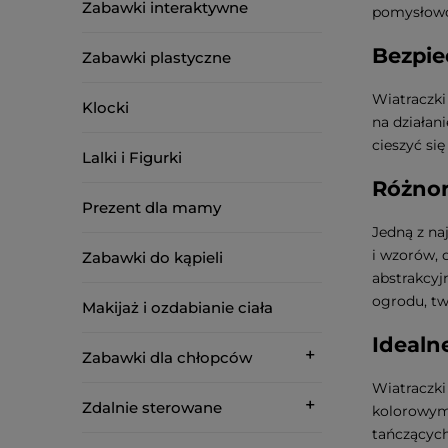
Zabawki interaktywne
pomysłowo
Bezpie
Zabawki plastyczne
Wiatraczki
Klocki
na działan
cieszyć si
Lalki i Figurki
Różnor
Prezent dla mamy
Jedną z na
i wzorów, 
Zabawki do kąpieli
abstrakcyj
ogrodu, tw
Makijaż i ozdabianie ciała
Idealne
Zabawki dla chłopców
Wiatraczki
Zdalnie sterowane
kolorowymi
tańczącyc