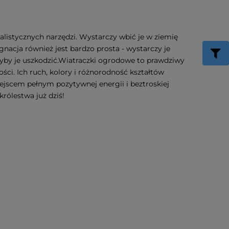
listycznych narzędzi. Wystarczy wbić je w ziemię
gnacja również jest bardzo prosta - wystarczy je
łyby je uszkodzić.Wiatraczki ogrodowe to prawdziwy
ści. Ich ruch, kolory i różnorodność kształtów
iejscem pełnym pozytywnej energii i beztroskiej
rólestwa już dziś!