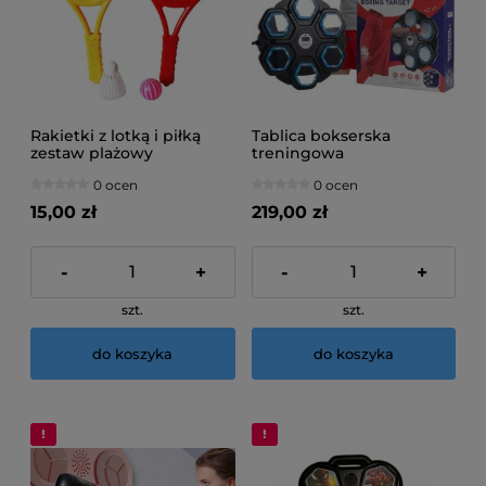
Rakietki z lotką i piłką
Tablica bokserska
zestaw plażowy
treningowa
0 ocen
0 ocen
15,00 zł
219,00 zł
-
+
-
+
szt.
szt.
do koszyka
do koszyka