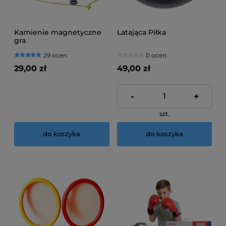
Kamienie magnetyczne
Latająca Piłka
gra
29 ocen
0 ocen
29,00 zł
49,00 zł
-
+
szt.
do koszyka
do koszyka