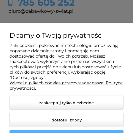
785 605 252
d
biuro@zabawkowy-swiat.pl
O nas
Dbamy o Twoją prywatność
Pliki cookies i pokrewne im technologie umożliwiają
Obsługa klienta
poprawne działanie strony i pomagają nam
dostosować ofertę do Twoich potrzeb. Możesz
zaakceptować wykorzystanie przez nas wszystkich
Pomoc
tych plików i przejść do sklepu lub dostosować użycie
plików do swoich preferencji, wybierając opcję
"Dostosuj zgody".
Więcej o plikach cookies przeczytasz w naszej Polityce
Moje konto
prywatności.
Aut
na 
zaakceptuj tylko niezbędne
119
dostosuj zgody
d