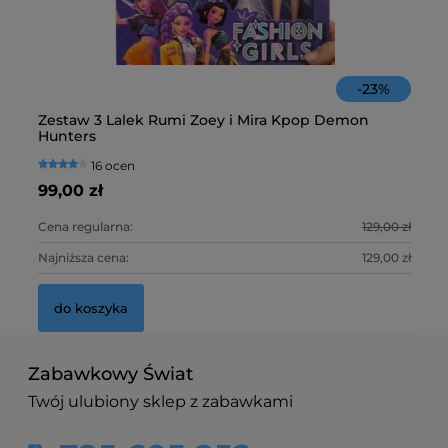
39,
d
-
23
%
St
Zestaw 3 Lalek Rumi Zoey i Mira Kpop Demon
Fa
Hunters
16 ocen
59
99,00 zł
10
Cena regularna:
129,00 zł
Ce
Najniższa cena:
129,00 zł
Na
do koszyka
Pie
Sen
Zabawkowy Świat
Świ
Twój ulubiony sklep z zabawkami
25,