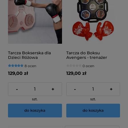
Tarcza Bokserska dla
Tarcza do Boksu
Dzieci Różowa
Avengers - trenażer
bokserski dla dzieci
8 ocen
0 ocen
129,00 zł
129,00 zł
-
+
-
+
szt.
szt.
do koszyka
do koszyka