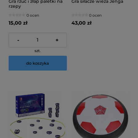
Gra rzuć i złap paletki na
Gra siłacze wieża Jenga
rzepy
0 ocen
0 ocen
15,00 zł
43,00 zł
-
+
szt.
do koszyka