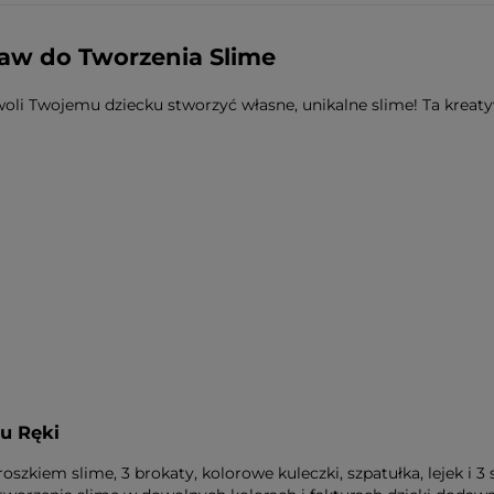
a ewentualnych
i
taw do Tworzenia Slime
woli Twojemu dziecku stworzyć własne, unikalne slime! Ta kre
u Ręki
proszkiem slime, 3 brokaty, kolorowe kuleczki, szpatułka, lejek i 3