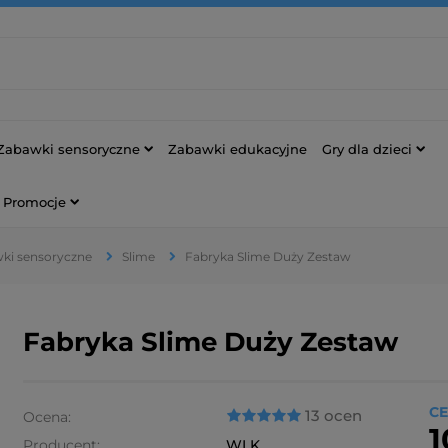
Zabawki sensoryczne
Zabawki edukacyjne
Gry dla dzieci
Promocje
ki sensoryczne
Slime
Fabryka Slime Duży Zestaw
Fabryka Slime Duży Zestaw
CE
13 ocen
Ocena:
1
Producent:
WLK