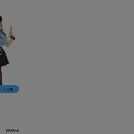
-
10
%
99,00 zł