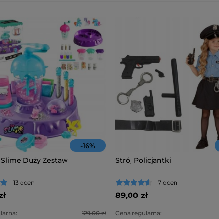
-
16
%
 Slime Duży Zestaw
Strój Policjantki
13 ocen
7 ocen
zł
89,00 zł
larna:
129,00 zł
Cena regularna: