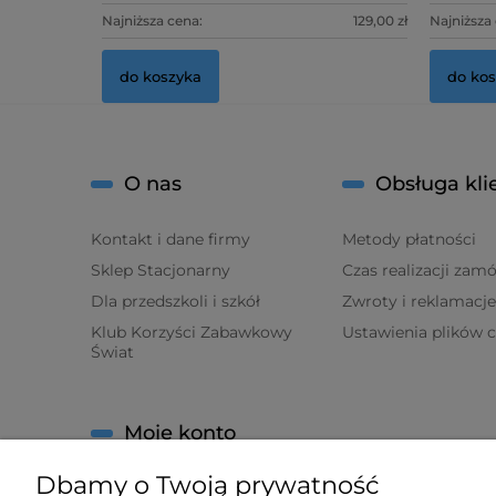
Najniższa cena:
129,00 zł
Najniższa
do koszyka
do ko
O nas
Obsługa kli
Kontakt i dane firmy
Metody płatności
Sklep Stacjonarny
Czas realizacji zam
Dla przedszkoli i szkół
Zwroty i reklamacje
Klub Korzyści Zabawkowy
Ustawienia plików 
Świat
Moje konto
Dbamy o Twoją prywatność
Twoje zamówienia