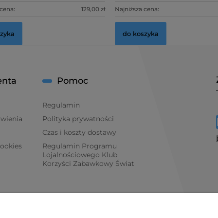
 cena:
129,00 zł
Najniższa cena:
szyka
do koszyka
enta
Pomoc
Regulamin
ówienia
Polityka prywatności
Czas i koszty dostawy
cookies
Regulamin Programu
Lojalnościowego Klub
Korzyści Zabawkowy Świat