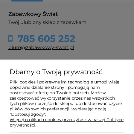
Pie
Sen
Zabawkowy Świat
Świ
Twój ulubiony sklep z zabawkami
25,
785 605 252
d
biuro@zabawkowy-swiat.pl
O nas
Dbamy o Twoją prywatność
Pliki cookies i pokrewne im technologie umożliwiają
Obsługa klienta
poprawne działanie strony i pomagają nam
dostosować ofertę do Twoich potrzeb. Możesz
zaakceptować wykorzystanie przez nas wszystkich
Pomoc
tych plików i przejść do sklepu lub dostosować użycie
plików do swoich preferencji, wybierając opcję
"Dostosuj zgody".
Więcej o plikach cookies przeczytasz w naszej Polityce
Moje konto
prywatności.
Aut
na 