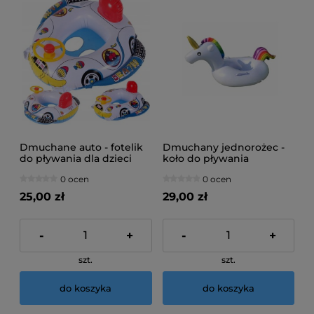
Dmuchane auto - fotelik
Dmuchany jednorożec -
do pływania dla dzieci
koło do pływania
0 ocen
0 ocen
25,00 zł
29,00 zł
-
+
-
+
szt.
szt.
do koszyka
do koszyka