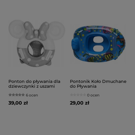
Ponton do pływania dla
Pontonik Koło Dmuchane
dziewczynki z uszami
do Pływania
6 ocen
0 ocen
39,00 zł
29,00 zł