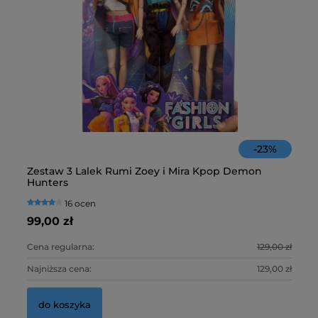
Ser
39,
d
-
23
%
St
Zestaw 3 Lalek Rumi Zoey i Mira Kpop Demon
Fa
Hunters
16 ocen
59
99,00 zł
10
Cena regularna:
129,00 zł
Ce
Najniższa cena:
129,00 zł
Na
do koszyka