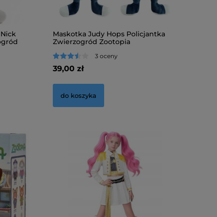
 Nick
Maskotka Judy Hops Policjantka
ogród
Zwierzogród Zootopia
3 oceny
39,00 zł
do koszyka