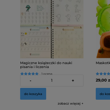
Magiczne książeczki do nauki
Maskotk
pisania i liczenia
1 ocena
35,00 zł
29,00 z
-
+
do koszyka
do ko
zobacz więcej