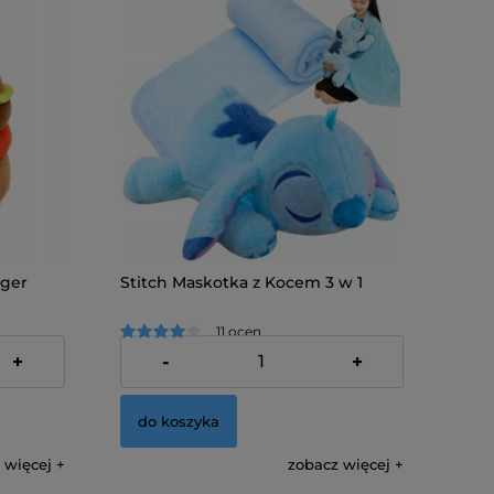
rger
Stitch Maskotka z Kocem 3 w 1
11 ocen
79,00 zł
+
-
+
do koszyka
 więcej
zobacz więcej