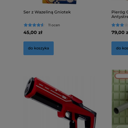
Ser z Wazeliną Gniotek
Pieróg 
Antystr
11 ocen
45,00 zł
79,00 z
do koszyka
do ko