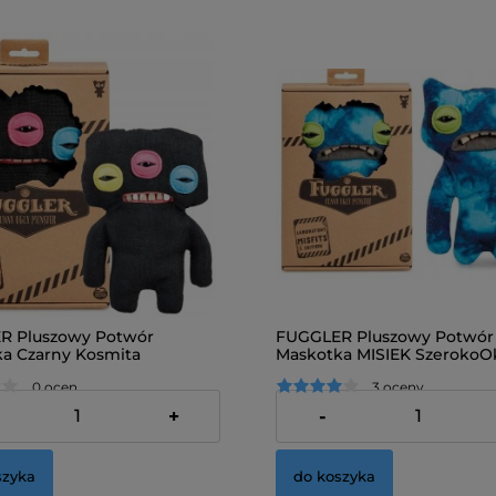
R Pluszowy Potwór
FUGGLER Pluszowy Potwór
a Czarny Kosmita
Maskotka MISIEK SzerokoO
0 ocen
3 oceny
ł
49,00 zł
+
-
szyka
do koszyka