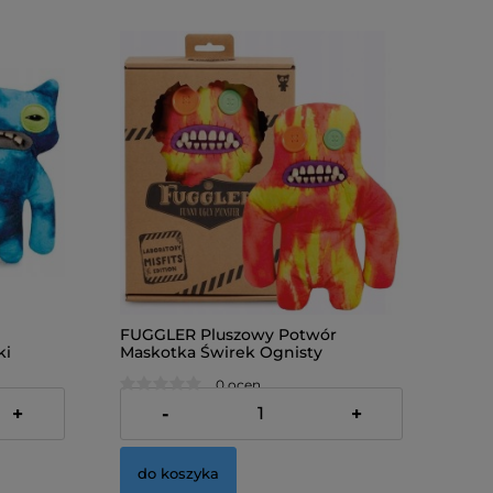
FUGGLER Pluszowy Potwór
ki
Maskotka Świrek Ognisty
0 ocen
49,00 zł
+
-
+
do koszyka