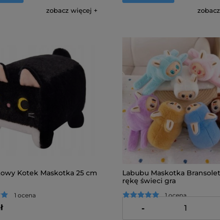
zobacz więcej
zobacz
owy Kotek Maskotka 25 cm
Labubu Maskotka Bransole
rękę świeci gra
1 ocena
1 ocena
ł
45,00 zł
-