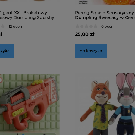
Gigant XXL Brokatowy
Pieróg Squish Sensoryczny
esowy Dumpling Squishy
Dumpling Świecący w Cie
12 ocen
0 ocen
ł
25,00 zł
szyka
do koszyka