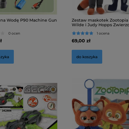
 na Wodę P90 Machine Gun
Zestaw maskotek Zootopia
Wilde i Judy Hopps Zwierz
0 ocen
1 ocena
ł
69,00 zł
szyka
do koszyka