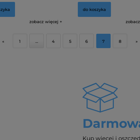
szyka
do koszyka
zobacz więcej
zobacz
«
1
...
4
5
6
7
8
»
Darmowa
Kup więcej i oszczęd