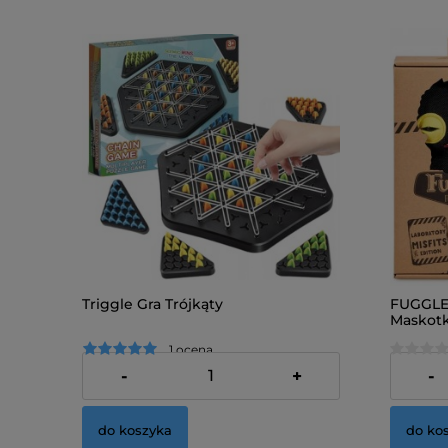
Triggle Gra Trójkąty
FUGGLE
Maskotk
1 ocena
59,00 zł
49,00 z
-
+
-
do koszyka
do ko