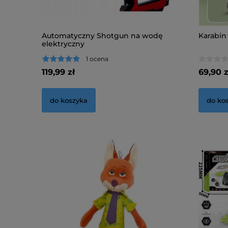
Automatyczny Shotgun na wodę
Karabin
elektryczny
1 ocena
119,99 zł
69,90 z
do koszyka
do ko