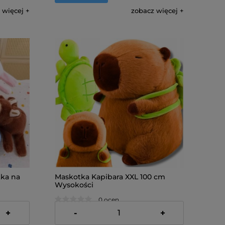
 więcej
zobacz więcej
tka na
Maskotka Kapibara XXL 100 cm
Wysokości
0 ocen
239,00 zł
+
-
+