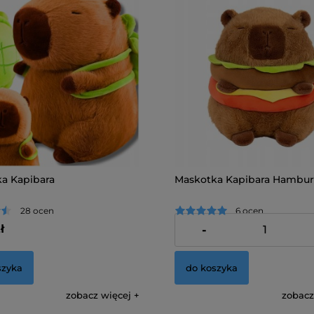
a Kapibara
Maskotka Kapibara Hambu
28 ocen
6 ocen
ł
35,00 zł
-
szyka
do koszyka
zobacz więcej
zobacz