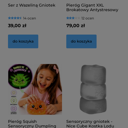
Ser z Wazeliną Gniotek
Pieróg Gigant XXL
Brokatowy Antystresowy
Dumpling Squishy
14 ocen
12 ocen
39,00 zł
79,00 zł
do koszyka
do koszyka
Pieróg Squish
Sensoryczny gniotek -
Sensoryczny Dumpling
Nice Cube Kostka Lodu