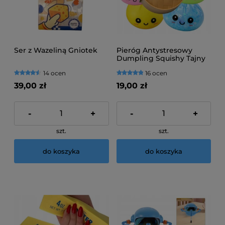
Ser z Wazeliną Gniotek
Pieróg Antystresowy
Dumpling Squishy Tajny
Kolor
14 ocen
16 ocen
39,00 zł
19,00 zł
-
+
-
+
szt.
szt.
do koszyka
do koszyka