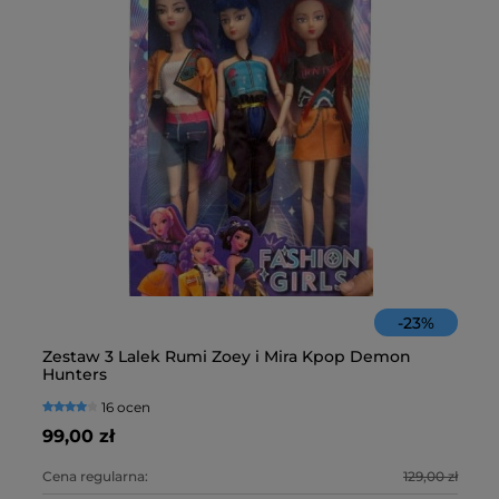
-
23
%
Zestaw 3 Lalek Rumi Zoey i Mira Kpop Demon
Fa
Hunters
16 ocen
99,00 zł
10
Cena regularna:
129,00 zł
Ce