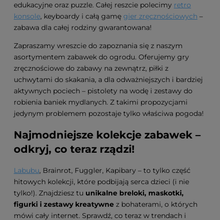
edukacyjne oraz puzzle. Całej reszcie polecimy
retro
konsole
, keyboardy i całą gamę
gier zręcznościowych
–
zabawa dla całej rodziny gwarantowana!
Zapraszamy wreszcie do zapoznania się z naszym
asortymentem zabawek do ogrodu. Oferujemy gry
zręcznościowe do zabawy na zewnątrz, piłki z
uchwytami do skakania, a dla odważniejszych i bardziej
aktywnych pociech – pistolety na wodę i zestawy do
robienia baniek mydlanych. Z takimi propozycjami
jedynym problemem pozostaje tylko właściwa pogoda!
Najmodniejsze kolekcje zabawek –
odkryj, co teraz rządzi!
Labubu
, Brainrot, Fuggler, Kapibary – to tylko część
hitowych kolekcji, które podbijają serca dzieci (i nie
tylko!). Znajdziesz tu
unikalne breloki, maskotki,
figurki i zestawy kreatywne
z bohaterami, o których
mówi cały internet. Sprawdź, co teraz w trendach i