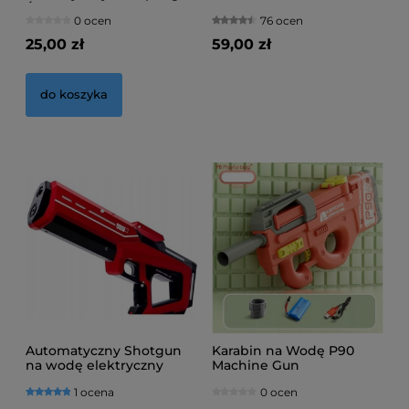
Świecący w Ciemności
0 ocen
76 ocen
25,00 zł
59,00 zł
do koszyka
Automatyczny Shotgun
Karabin na Wodę P90
na wodę elektryczny
Machine Gun
1 ocena
0 ocen