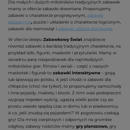
Dla małych i dużych miłośników tradycyjnych zabawek
mamy w ofercie zabawki drewniane. Proponujemy
zabawki o charakterze progresywnym,
zabawki
edukacyjne
,
puzzle i układanki o charakterze logicznym,
zabawki dla niemowląt i
zabawki zdalnie sterowane
.
W ofercie sklepu
Zabawkowy Świat
znajdziecie
również zabawki o bardziej tradycyjnym charakterze, na
przykład lalki, figurki, maskotki i przytulanki. Mamy w
zanadrzu parę niespodzianek dla najmłodszych
miłośników gier, filmów i seriali – część z naszych
maskotek i figurek to
zabawki interaktywne
– grają
lub śpiewają po polsku. A jeśli chodzi o zabawki dla
chłopców
(choć nie tylko!), to proponujemy samochody
i inne pojazdy, makiety i klocki. Z nimi wasi podopieczni
wygrają niejeden wyścig, ugaszą wielki pożar czy po
prostu wesoło spędzą czas w domu lub w piaskownicy.
A co, jeśli znudzą się pojazdami? W pogotowiu czekają
gry! Dla mniej cierpliwych i odpornych na gromkie
odgłosy zabawy rodziców mamy
gry planszowe,
gry