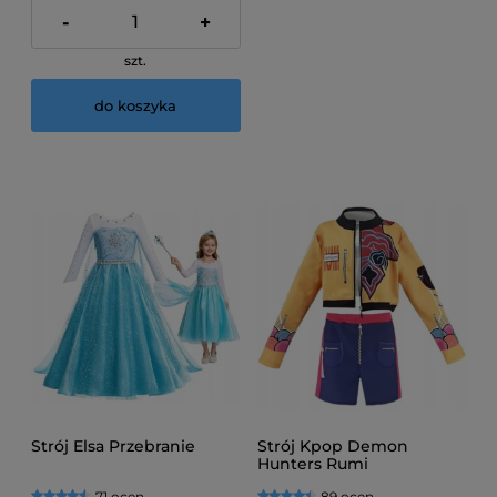
-
+
szt.
do koszyka
Strój Elsa Przebranie
Strój Kpop Demon
Hunters Rumi
71 ocen
89 ocen