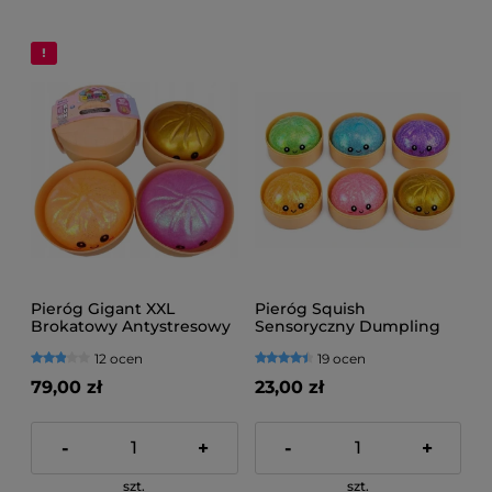
Pieróg Gigant XXL
Pieróg Squish
Brokatowy Antystresowy
Sensoryczny Dumpling
Dumpling Squishy
Brokat
12 ocen
19 ocen
79,00 zł
23,00 zł
-
+
-
+
szt.
szt.