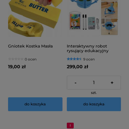
Gniotek Kostka Masła
Interaktywny robot
rysujący edukacyjny
niebieski
0 ocen
9 ocen
19,00 zł
299,00 zł
-
+
szt.
do koszyka
do koszyka