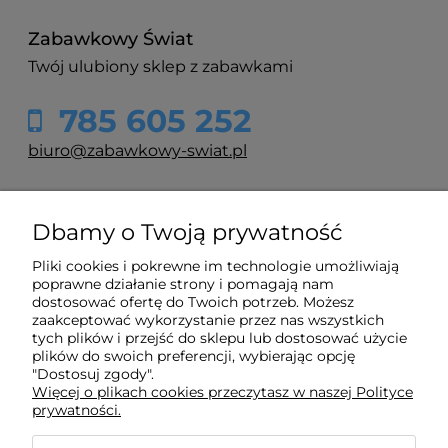
Zabawkowy Świat
Twój ulubiony sklep z zabawkami
785 605 252
biuro@zabawkowy-swiat.pl
O nas
Dbamy o Twoją prywatność
Pliki cookies i pokrewne im technologie umożliwiają
Obsługa klienta
poprawne działanie strony i pomagają nam
dostosować ofertę do Twoich potrzeb. Możesz
zaakceptować wykorzystanie przez nas wszystkich
Pomoc
tych plików i przejść do sklepu lub dostosować użycie
plików do swoich preferencji, wybierając opcję
"Dostosuj zgody".
Więcej o plikach cookies przeczytasz w naszej Polityce
Moje konto
prywatności.