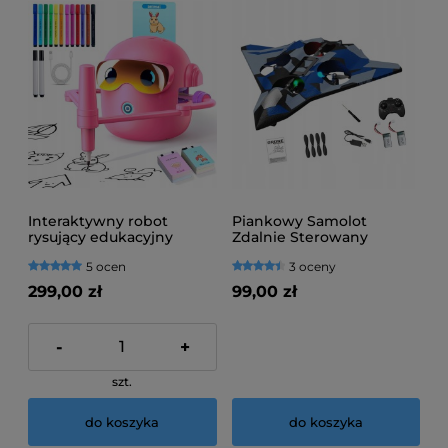
Interaktywny robot
Piankowy Samolot
rysujący edukacyjny
Zdalnie Sterowany
różowy
5 ocen
3 oceny
299,00 zł
99,00 zł
-
+
szt.
do koszyka
do koszyka