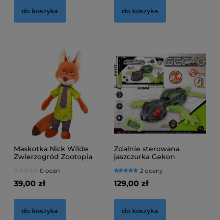
do koszyka
do koszyka
Maskotka Nick Wilde
Zdalnie sterowana
Zwierzogród Zootopia
jaszczurka Gekon
chodządzy po ścianach
0 ocen
2 oceny
39,00 zł
129,00 zł
do koszyka
do koszyka