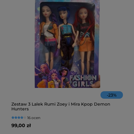
-
23
%
Zestaw 3 Lalek Rumi Zoey i Mira Kpop Demon
Fa
Hunters
16 ocen
99,00 zł
10