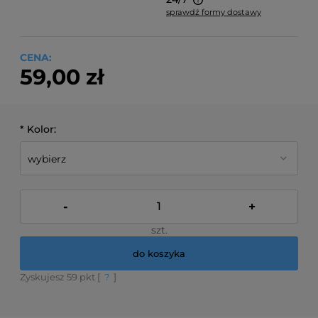
sprawdź formy dostawy
Cena nie zawiera ewentualnych kosztów płatności
CENA:
59,00 zł
*
Kolor:
-
+
szt.
do koszyka
Zyskujesz
59
pkt [
?
]
*
- Pole wymagane