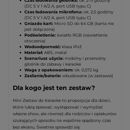
Czas ładowania głośnika:
ok. 2–3 godziny
(DC 5 V 1 A/2 A, port USB typu C)
Czas ładowania mikrofonu:
ok. 2,5 godziny
(DC 5 V 1 A/2 A, port USB typu C)
Gniazdo kart:
Micro SD do 64 GB (karta nie
jest dołączona)
Podświetlenie:
światło RGB (oświetlenie
otoczenia)
Wodoodporność:
klasa IPx3
Materiał:
ABS, metal
Scenariusz użycia:
mobilny i przenośny
głośnik do zabawy i karaoke
Waga z opakowaniem:
ok. 0,572 kg
Zasilanie/baterie:
wbudowane (w zestawie)
Dla kogo jest ten zestaw?
Mini Zestaw do Karaoke to propozycja dla dzieci,
które lubią śpiewać, występować i wymyślać
własne show, ale również dla rodziców i opiekunów
szukających sposobu na wspólnie spędzony czas
bez ekranu. Świetnie sprawdzi się: