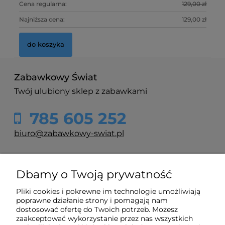
Cena regularna:
129,00 zł
Ce
Najniższa cena:
129,00 zł
Na
do koszyka
Zabawkowy Świat
Twój ulubiony sklep z zabawkami
785 605 252
biuro@zabawkowy-swiat.pl
O nas
Dbamy o Twoją prywatność
Pliki cookies i pokrewne im technologie umożliwiają
Obsługa klienta
poprawne działanie strony i pomagają nam
dostosować ofertę do Twoich potrzeb. Możesz
zaakceptować wykorzystanie przez nas wszystkich