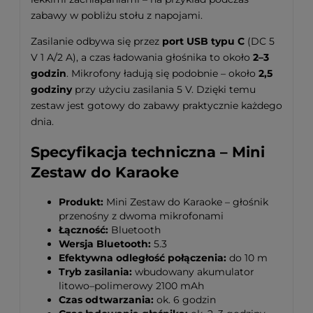
zabawy w pobliżu stołu z napojami.
Zasilanie odbywa się przez
port USB typu C
(DC 5
V 1 A/2 A), a czas ładowania głośnika to około
2–3
godzin
. Mikrofony ładują się podobnie – około
2,5
godziny
przy użyciu zasilania 5 V. Dzięki temu
zestaw jest gotowy do zabawy praktycznie każdego
dnia.
Specyfikacja techniczna – Mini
Zestaw do Karaoke
Produkt:
Mini Zestaw do Karaoke – głośnik
przenośny z dwoma mikrofonami
Łączność:
Bluetooth
Wersja Bluetooth:
5.3
Efektywna odległość połączenia:
do 10 m
Tryb zasilania:
wbudowany akumulator
litowo–polimerowy 2100 mAh
Czas odtwarzania:
ok. 6 godzin