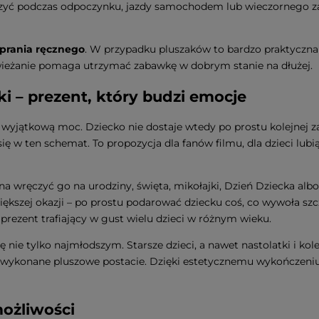
zyć podczas odpoczynku, jazdy samochodem lub wieczornego zas
 prania ręcznego
. W przypadku pluszaków to bardzo praktyczna
wieżanie pomaga utrzymać zabawkę w dobrym stanie na dłużej.
i – prezent, który budzi emocje
yjątkową moc. Dziecko nie dostaje wtedy po prostu kolejnej zab
ię w ten schemat. To propozycja dla fanów filmu, dla dzieci lubiąc
żna wręczyć go na urodziny, święta, mikołajki, Dzień Dziecka al
ększej okazji – po prostu podarować dziecku coś, co wywoła sz
 prezent trafiający w gust wielu dzieci w różnym wieku.
nie tylko najmłodszym. Starsze dzieci, a nawet nastolatki i ko
wykonane pluszowe postacie. Dzięki estetycznemu wykończeniu N
możliwości