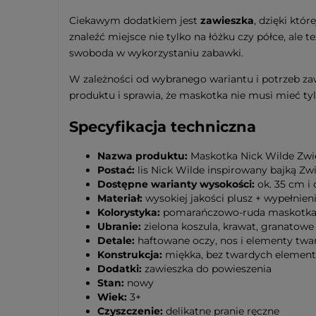
Ciekawym dodatkiem jest
zawieszka
, dzięki któ
znaleźć miejsce nie tylko na łóżku czy półce, ale 
swoboda w wykorzystaniu zabawki.
W zależności od wybranego wariantu i potrzeb zaw
produktu i sprawia, że maskotka nie musi mieć ty
Specyfikacja techniczna
Nazwa produktu:
Maskotka Nick Wilde Zwi
Postać:
lis Nick Wilde inspirowany bajką Zw
Dostępne warianty wysokości:
ok. 35 cm i 
Materiał:
wysokiej jakości plusz + wypełnien
Kolorystyka:
pomarańczowo-ruda maskotka 
Ubranie:
zielona koszula, krawat, granatowe
Detale:
haftowane oczy, nos i elementy twa
Konstrukcja:
miękka, bez twardych elemen
Dodatki:
zawieszka do powieszenia
Stan:
nowy
Wiek:
3+
Czyszczenie:
delikatne pranie ręczne