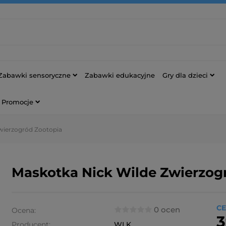
Zabawki sensoryczne
Zabawki edukacyjne
Gry dla dzieci
Promocje
wierzogród Zootopia
Maskotka Nick Wilde Zwierzog
CE
0 ocen
Ocena:
3
Producent:
WLK