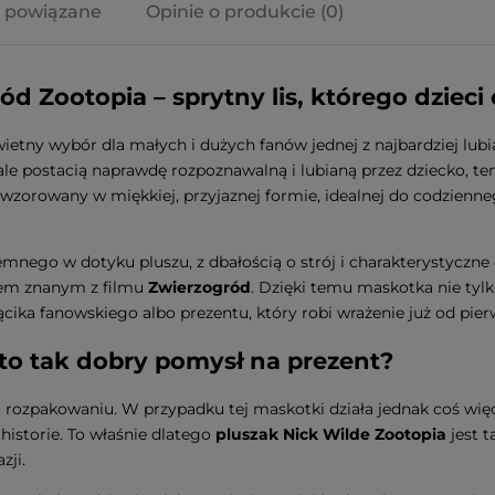
 powiązane
Opinie o produkcie (0)
a ewentualnych
i
d Zootopia – sprytny lis, którego dzieci
ietny wybór dla małych i dużych fanów jednej z najbardziej lubia
ale postacią naprawdę rozpoznawalną i lubianą przez dziecko, te
odwzorowany w miękkiej, przyjaznej formie, idealnej do codzienne
mnego w dotyku pluszu, z dbałością o strój i charakterystyczne d
erem znanym z filmu
Zwierzogród
. Dzięki temu maskotka nie tylk
ącika fanowskiego albo prezentu, który robi wrażenie już od pier
to tak dobry pomysł na prezent?
rozpakowaniu. W przypadku tej maskotki działa jednak coś więc
historie. To właśnie dlatego
pluszak Nick Wilde Zootopia
jest t
zji.