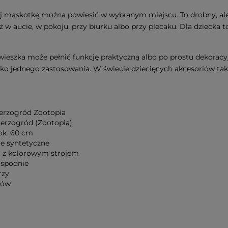
rej maskotkę można powiesić w wybranym miejscu. To drobny, al
też w aucie, w pokoju, przy biurku albo przy plecaku. Dla dziecka 
ieszka może pełnić funkcję praktyczną albo po prostu dekoracyj
lko jednego zastosowania. W świecie dziecięcych akcesoriów tak
erzogród Zootopia
ierzogród (Zootopia)
ok. 60 cm
ie syntetyczne
z kolorowym strojem
 spodnie
rzy
tów