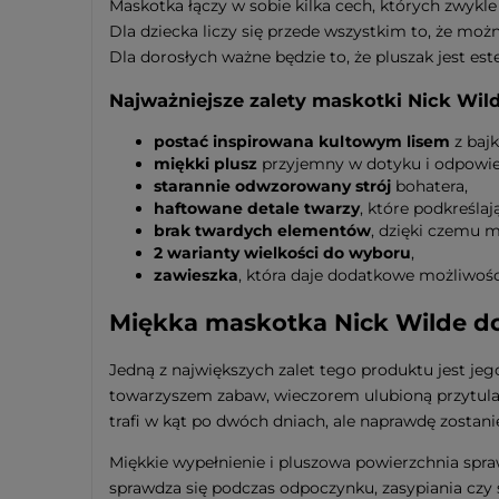
Maskotka łączy w sobie kilka cech, których zwykl
Dla dziecka liczy się przede wszystkim to, że moż
Dla dorosłych ważne będzie to, że pluszak jest es
Najważniejsze zalety maskotki Nick Wil
postać inspirowana kultowym lisem
z bajk
miękki plusz
przyjemny w dotyku i odpowied
starannie odwzorowany strój
bohatera,
haftowane detale twarzy
, które podkreśla
brak twardych elementów
, dzięki czemu m
2 warianty wielkości do wyboru
,
zawieszka
, która daje dodatkowe możliwośc
Miękka maskotka Nick Wilde do 
Jedną z największych zalet tego produktu jest je
towarzyszem zabaw, wieczorem ulubioną przytulank
trafi w kąt po dwóch dniach, ale naprawdę zostanie
Miękkie wypełnienie i pluszowa powierzchnia spra
sprawdza się podczas odpoczynku, zasypiania czy 