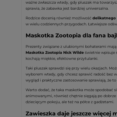
ważne zwłaszcza wtedy, gdy pluszak ma towarzys
sprawia, że zabawka jest bardziej uniwersalna.
Rodzice docenią również możliwość
delikatnego
w wielu codziennych przygodach. Łatwiejsze odś
Maskotka Zootopia dla fana bajk
Prezenty związane z ulubionymi bohaterami mają w
Maskotka Zootopia Nick Wilde
świetnie wpisuje s
kochają miękkie, efektowne przytulanki.
Taki pluszak sprawdzi się przy wielu okazjach. Mo
wyborem wtedy, gdy chcesz sprawić radość bez wi
wygląd i praktyczne zastosowanie sprawiają, że to
Warto dodać, że taka maskotka może spodobać się 
animowanymi, również chętnie sięgają po dobrze 
dziecięcym pokoju, ale też na półce z gadżetami.
Zawieszka daje jeszcze więcej 