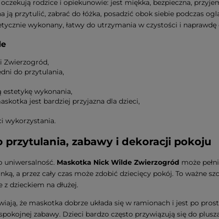
e oczekują rodzice i opiekunowie: jest miękka, bezpieczna, prz
na ją przytulić, zabrać do łóżka, posadzić obok siebie podczas o
tetycznie wykonany, łatwy do utrzymania w czystości i naprawdę 
de
i Zwierzogród,
ni do przytulania,
ją estetykę wykonania,
askotka jest bardziej przyjazna dla dzieci,
i wykorzystania.
przytulania, zabawy i dekoracji pokoju
go uniwersalność.
Maskotka Nick Wilde Zwierzogród
może pełnić
ą, a przez cały czas może zdobić dziecięcy pokój. To ważne szc
 z dzieckiem na dłużej.
wiają, że maskotka dobrze układa się w ramionach i jest po pro
spokojnej zabawy. Dzieci bardzo często przywiązują się do plus