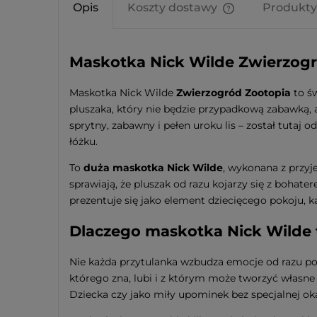
Opis
Koszty dostawy
Produkty
Cena nie zawier
kosztów płatnośc
Maskotka Nick Wilde Zwierzogró
Maskotka Nick Wilde
Zwierzogród Zootopia
to św
pluszaka, który nie będzie przypadkową zabawką, 
sprytny, zabawny i pełen uroku lis – został tutaj 
łóżku.
To
duża maskotka Nick Wilde
, wykonana z przyje
sprawiają, że pluszak od razu kojarzy się z bohat
prezentuje się jako element dziecięcego pokoju, k
Dlaczego maskotka Nick Wilde 
Nie każda przytulanka wzbudza emocje od razu po 
którego zna, lubi i z którym może tworzyć własne 
Dziecka czy jako miły upominek bez specjalnej oka