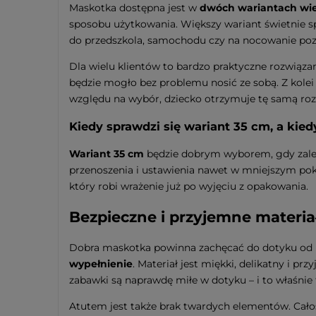
Maskotka dostępna jest w
dwóch wariantach wie
sposobu użytkowania. Większy wariant świetnie sp
do przedszkola, samochodu czy na nocowanie p
Dla wielu klientów to bardzo praktyczne rozwiąza
będzie mogło bez problemu nosić ze sobą. Z kolei
względu na wybór, dziecko otrzymuje tę samą rozp
Kiedy sprawdzi się wariant 35 cm, a kie
Wariant 35 cm
będzie dobrym wyborem, gdy zależ
przenoszenia i ustawienia nawet w mniejszym po
który robi wrażenie już po wyjęciu z opakowania.
Bezpieczne i przyjemne materi
Dobra maskotka powinna zachęcać do dotyku od 
wypełnienie
. Materiał jest miękki, delikatny i 
zabawki są naprawdę miłe w dotyku – i to właśnie t
Atutem jest także brak twardych elementów. Całoś