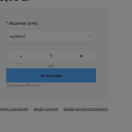
*
Rozmiar (cm):
-
+
szt.
do koszyka
Zyskujesz
39
pkt [
?
]
*
- Pole wymagane
pytaj o produkt
dodaj opinię
dodaj do przechowalni