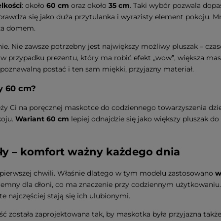
lkości
: około
60 cm
oraz około
35 cm
. Taki wybór pozwala dopa
rawdza się jako duża przytulanka i wyrazisty element pokoju. M
oza domem.
nie. Nie zawsze potrzebny jest największy możliwy pluszak – cza
 w przypadku prezentu, który ma robić efekt „wow”, większa mas
oznawalną postać i ten sam miękki, przyjazny materiał.
dy 60 cm?
y Ci na poręcznej maskotce do codziennego towarzyszenia dzie
koju.
Wariant 60 cm
lepiej odnajdzie się jako większy pluszak do 
ały – komfort ważny każdego dnia
pierwszej chwili. Właśnie dlatego w tym modelu zastosowano
w
przyjemny dla dłoni, co ma znaczenie przy codziennym użytkowani
e najczęściej stają się ich ulubionymi.
ć została zaprojektowana tak, by maskotka była przyjazna także 