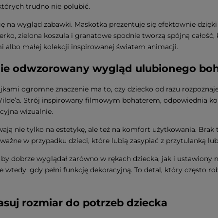
tórych trudno nie polubić.
ę na wygląd zabawki. Maskotka prezentuje się efektownie dzięki
, zielona koszula i granatowe spodnie tworzą spójną całość, k
mi albo małej kolekcji inspirowanej światem animacji.
rnie odwzorowany wygląd ulubionego boh
kami ogromne znaczenie ma to, czy dziecko od razu rozpoznaje 
Wilde’a. Strój inspirowany filmowym bohaterem, odpowiednia kolo
cyjna wizualnie.
ją nie tylko na estetykę, ale też na komfort użytkowania. Brak 
ważne w przypadku dzieci, które lubią zasypiać z przytulanką lub
by dobrze wyglądał zarówno w rękach dziecka, jak i ustawiony na 
 wtedy, gdy pełni funkcję dekoracyjną. To detal, który często ro
suj rozmiar do potrzeb dziecka