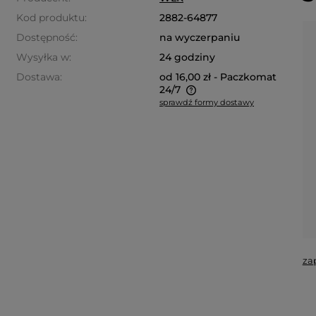
Kod produktu:
2882-64877
Dostępność:
na wyczerpaniu
Wysyłka w:
24 godziny
Dostawa:
od 16,00 zł
- Paczkomat
24/7
sprawdź formy dostawy
Cena nie zawiera ewentualnych
kosztów płatności
za