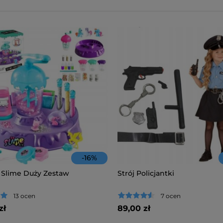
-
16
%
 Slime Duży Zestaw
Strój Policjantki
13 ocen
7 ocen
zł
89,00 zł