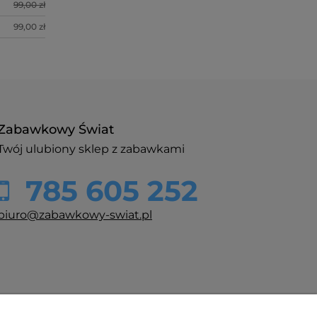
99,00 zł
99,00 zł
Zabawkowy Świat
Twój ulubiony sklep z zabawkami
785 605 252
biuro@zabawkowy-swiat.pl