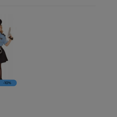
-
10
%