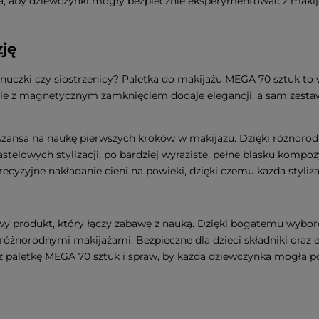
zja, aby dziewczynki mogły bezpiecznie eksperymentować z maki
zję
wnuczki czy siostrzenicy? Paletka do makijażu MEGA 70 sztuk t
nie z magnetycznym zamknięciem dodaje elegancji, a sam zest
e szansa na naukę pierwszych kroków w makijażu. Dzięki różnoro
stelowych stylizacji, po bardziej wyraziste, pełne blasku kompo
 precyzyjne nakładanie cieni na powieki, dzięki czemu każda styl
y produkt, który łączy zabawę z nauką. Dzięki bogatemu wybo
 różnorodnymi makijażami. Bezpieczne dla dzieci składniki oraz 
z paletkę MEGA 70 sztuk i spraw, by każda dziewczynka mogła po