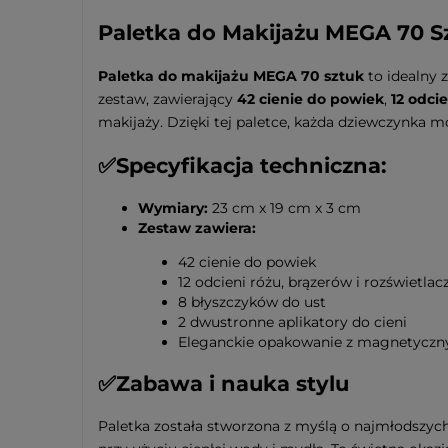
kosztów płatnośc
Paletka do Makijażu MEGA 70 Sz
Paletka do makijażu MEGA 70 sztuk
to idealny 
zestaw, zawierający
42 cienie do powiek
,
12 odci
makijaży. Dzięki tej paletce, każda dziewczynka m
✅
Specyfikacja techniczna:
Wymiary:
23 cm x 19 cm x 3 cm
Zestaw zawiera:
42 cienie do powiek
12 odcieni różu, brązerów i rozświetlac
8 błyszczyków do ust
2 dwustronne aplikatory do cieni
Eleganckie opakowanie z magnetycz
✅
Zabawa i nauka stylu
Paletka została stworzona z myślą o najmłodszyc