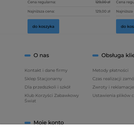
Cena regularna:
129,00 zł
Cena regu
Najniższa cena:
129,00 zł
Najniższa
do koszyka
do ko
O nas
Obsługa kli
Kontakt i dane firmy
Metody płatności
Sklep Stacjonarny
Czas realizacji zam
Dla przedszkoli i szkół
Zwroty i reklamacje
Klub Korzyści Zabawkowy
Ustawienia plików 
Świat
Moje konto