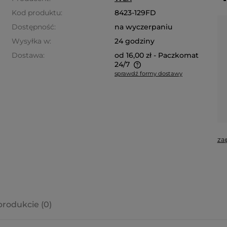
Kod produktu:
8423-129FD
Dostępność:
na wyczerpaniu
Wysyłka w:
24 godziny
Dostawa:
od 16,00 zł
- Paczkomat
24/7
sprawdź formy dostawy
Cena nie zawiera ewentualnych
kosztów płatności
za
produkcie (0)
a ewentualnych