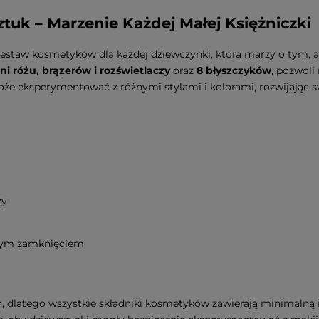
i
tuk – Marzenie Każdej Małej Księżniczki
zestaw kosmetyków dla każdej dziewczynki, która marzy o tym, a
eni różu, brązerów i rozświetlaczy
oraz
8 błyszczyków
, pozwoli
oże eksperymentować z różnymi stylami i kolorami, rozwijając sw
zy
nym zamknięciem
h, dlatego wszystkie składniki kosmetyków zawierają minimalną 