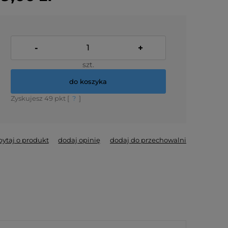
-
+
szt.
do koszyka
Zyskujesz
49
pkt [
?
]
pytaj o produkt
dodaj opinię
dodaj do przechowalni