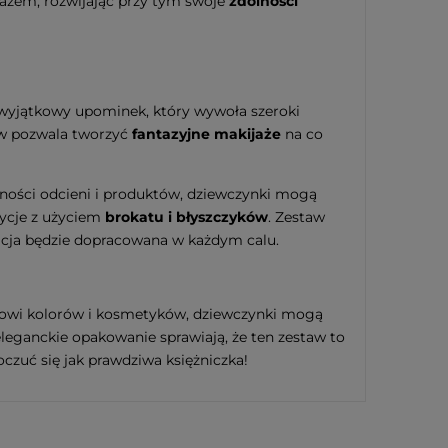
jażem, rozwijając przy tym swoje
zdolności
o wyjątkowy upominek, który wywoła szeroki
aw pozwala tworzyć
fantazyjne makijaże
na co
dności odcieni i produktów, dziewczynki mogą
zycje z użyciem
brokatu i błyszczyków
. Zestaw
izacja będzie dopracowana w każdym calu.
rowi kolorów i kosmetyków, dziewczynki mogą
eleganckie opakowanie sprawiają, że ten zestaw to
czuć się jak prawdziwa księżniczka!