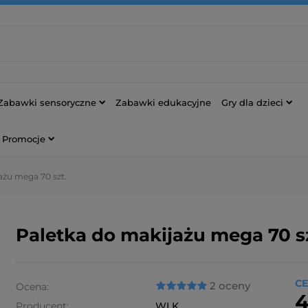
Zabawki sensoryczne
Zabawki edukacyjne
Gry dla dzieci
Promocje
ażu mega 70 szt.
Paletka do makijażu mega 70 s
CE
2 oceny
Ocena:
4
Producent:
WLK