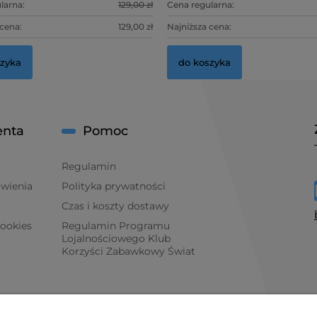
larna:
129,00 zł
Cena regularna:
 cena:
129,00 zł
Najniższa cena:
szyka
do koszyka
enta
Pomoc
Regulamin
ówienia
Polityka prywatności
Czas i koszty dostawy
cookies
Regulamin Programu
Lojalnościowego Klub
Korzyści Zabawkowy Świat