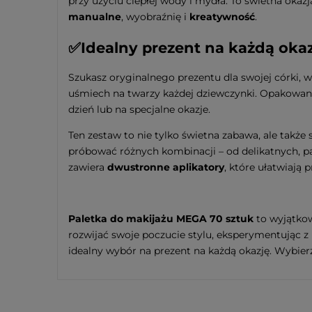
przy użyciu ciepłej wody i mydła. To świetna oka
manualne
, wyobraźnię i
kreatywność
.
✅
Idealny prezent na każdą oka
Szukasz oryginalnego prezentu dla swojej córki, 
uśmiech na twarzy każdej dziewczynki. Opakowa
dzień lub na specjalne okazje.
Ten zestaw to nie tylko świetna zabawa, ale takż
próbować różnych kombinacji – od delikatnych, pa
zawiera
dwustronne aplikatory
, które ułatwiają
Paletka do makijażu MEGA 70 sztuk
to wyjątkow
rozwijać swoje poczucie stylu, eksperymentując z
idealny wybór na prezent na każdą okazję. Wybier