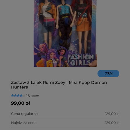
-
23
%
Zestaw 3 Lalek Rumi Zoey i Mira Kpop Demon
Fa
Hunters
16 ocen
99,00 zł
10
Cena regularna:
129,00 zł
Ce
Najniższa cena:
129,00 zł
Na