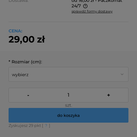
Dostawa:
od 16,00 zł
- Paczkomat
24/7
sprawdź formy dostawy
Cena nie zawiera ewentualnych kosztów płatności
CENA:
29,00 zł
*
Rozmiar (cm):
-
+
szt.
do koszyka
Zyskujesz
29
pkt [
?
]
*
- Pole wymagane