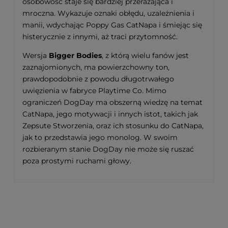
osobowość staje się bardziej przerażająca i
mroczna. Wykazuje oznaki obłędu, uzależnienia i
manii, wdychając Poppy Gas CatNapa i śmiejąc się
histerycznie z innymi, aż traci przytomność.
Wersja
Bigger Bodies
, z którą wielu fanów jest
zaznajomionych, ma powierzchowny ton,
prawdopodobnie z powodu długotrwałego
uwięzienia w fabryce Playtime Co. Mimo
ograniczeń DogDay ma obszerną wiedzę na temat
CatNapa, jego motywacji i innych istot, takich jak
Zepsute Stworzenia, oraz ich stosunku do CatNapa,
jak to przedstawia jego monolog. W swoim
rozbieranym stanie DogDay nie może się ruszać
poza prostymi ruchami głowy.