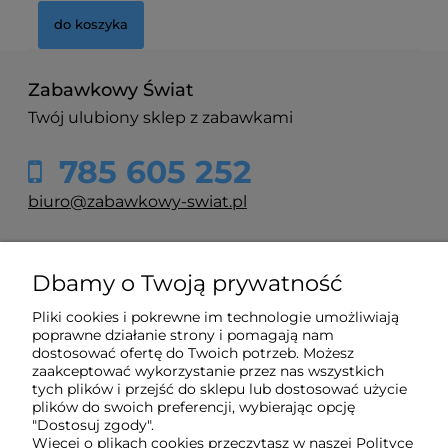
do koszyka
Zabawkowy Świat
Twój ulubiony sklep z zabawkami
785 605 252
biuro@zabawkowy-swiat.pl
O nas
Dbamy o Twoją prywatność
Pliki cookies i pokrewne im technologie umożliwiają
Obsługa klienta
poprawne działanie strony i pomagają nam
dostosować ofertę do Twoich potrzeb. Możesz
zaakceptować wykorzystanie przez nas wszystkich
Pomoc
tych plików i przejść do sklepu lub dostosować użycie
plików do swoich preferencji, wybierając opcję
"Dostosuj zgody".
Więcej o plikach cookies przeczytasz w naszej Polityce
Moje konto