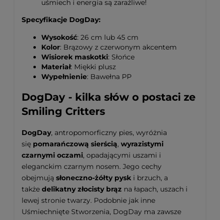
uśmiech i energia są zaraźliwe!
Specyfikacje DogDay:
Wysokość
: 26 cm lub 45 cm
Kolor
: Brązowy z czerwonym akcentem
Wisiorek maskotki
: Słońce
Materiał
: Miękki plusz
Wypełnienie
: Bawełna PP
DogDay - kilka słów o postaci ze
Smiling Critters
DogDay
, antropomorficzny pies, wyróżnia
się
pomarańczową sierścią
,
wyrazistymi
czarnymi oczami
, opadającymi uszami i
eleganckim czarnym nosem. Jego cechy
obejmują
słoneczno-żółty pysk
i brzuch, a
także
delikatny złocisty brąz
na łapach, uszach i
lewej stronie twarzy. Podobnie jak inne
Uśmiechnięte Stworzenia, DogDay ma zawsze