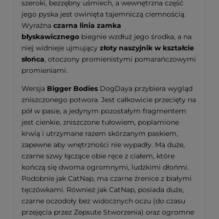
szeroki, bezzębny uśmiech, a wewnętrzna część
jego pyska jest owinięta tajemniczą ciemnością.
Wyraźna
czarna linia zamka
błyskawicznego
biegnie wzdłuż jego środka, a na
niej widnieje ujmujący
złoty naszyjnik w kształcie
słońca
, otoczony promienistymi pomarańczowymi
promieniami.
Wersja
Bigger Bodies
DogDaya przybiera wygląd
zniszczonego potwora. Jest całkowicie przecięty na
pół w pasie, a jedynym pozostałym fragmentem
jest cienkie, zniszczone tułowiem, poplamione
krwią i utrzymane razem skórzanym paskiem,
zapewne aby wnętrzności nie wypadły. Ma duże,
czarne szwy łączące obie ręce z ciałem, które
kończą się dwoma ogromnymi, ludzkimi dłońmi.
Podobnie jak CatNap, ma czarne źrenice z białymi
tęczówkami. Również jak CatNap, posiada duże,
czarne oczodoły bez widocznych oczu (do czasu
przejęcia przez Zepsute Stworzenia) oraz ogromne