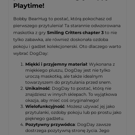
Playtime!
Bobby BearHug to postać, którą pokochasz od
pierwszego przytulenia! Ta starannie odwzorowana
maskotka z gry
Smiling Critters chapter 3
to nie
tylko zabawka, ale również doskonała ozdoba
pokoju i gadżet kolekcjonerski. Oto dlaczego warto
wybrać DogDay:
Miękki i przyjemny materiał
: Wykonana z
miękkiego pluszu, DogDay jest nie tylko
uroczą maskotką, ale także idealnym
towarzyszem do przytulania przed snem.
Unikalność
: DogDay to postać, którą nie
znajdziesz w innych sklepach. To wyjątkowa
okazja, aby mieć coś oryginalnego!
Wielofunkcyjność
: Możesz używać jej jako
przytulanki, ozdoby pokoju lub po prostu jako
pięknego gadżetu.
Pozytywny przywódca
: DogDay zawsze
dostrzega pozytywną stronę życia. Jego