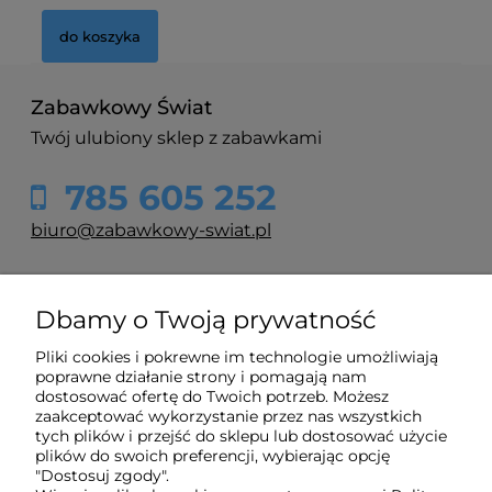
do koszyka
Zabawkowy Świat
Twój ulubiony sklep z zabawkami
785 605 252
biuro@zabawkowy-swiat.pl
O nas
Dbamy o Twoją prywatność
Pliki cookies i pokrewne im technologie umożliwiają
Obsługa klienta
poprawne działanie strony i pomagają nam
dostosować ofertę do Twoich potrzeb. Możesz
zaakceptować wykorzystanie przez nas wszystkich
tych plików i przejść do sklepu lub dostosować użycie
Pomoc
plików do swoich preferencji, wybierając opcję
"Dostosuj zgody".