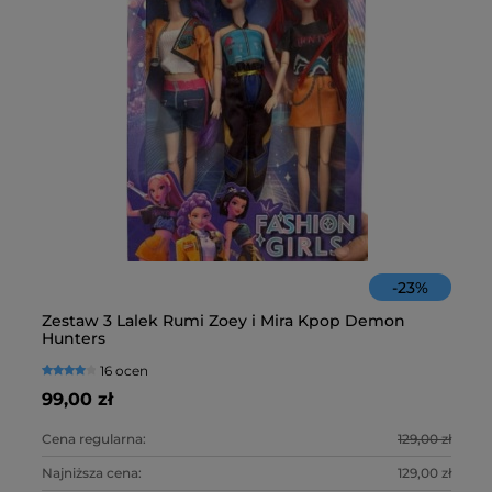
-
23
%
Zestaw 3 Lalek Rumi Zoey i Mira Kpop Demon
Fa
Hunters
16 ocen
99,00 zł
10
Cena regularna:
129,00 zł
Ce
Najniższa cena:
129,00 zł
Na