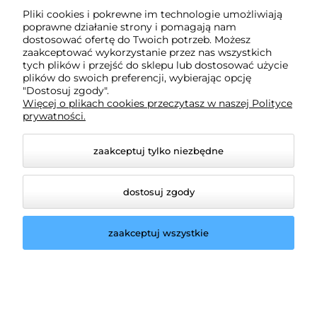
Pliki cookies i pokrewne im technologie umożliwiają
Obsługa klienta
poprawne działanie strony i pomagają nam
dostosować ofertę do Twoich potrzeb. Możesz
zaakceptować wykorzystanie przez nas wszystkich
tych plików i przejść do sklepu lub dostosować użycie
Pomoc
plików do swoich preferencji, wybierając opcję
"Dostosuj zgody".
Więcej o plikach cookies przeczytasz w naszej Polityce
Moje konto
prywatności.
zaakceptuj tylko niezbędne
dostosuj zgody
zaakceptuj wszystkie
© 2026 zabawkowy-swiat.pl. Wszelkie prawa
zastrzeżone.
Styl graficzny ShopGadget.pl
Sklep internetowy Shoper.pl