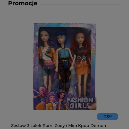
Promocje
-
23
%
Zestaw 3 Lalek Rumi Zoey i Mira Kpop Demon
Fa