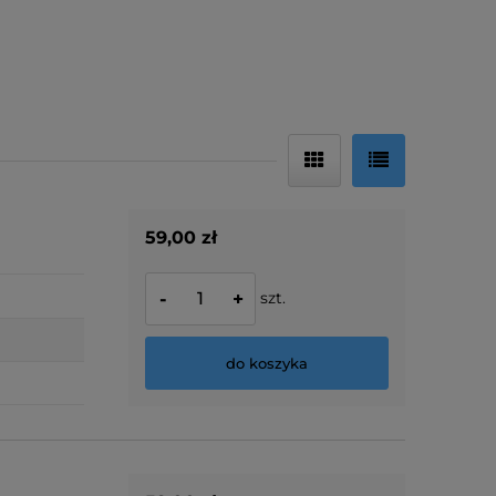
59,00 zł
szt.
-
+
do koszyka