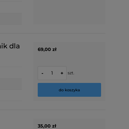
ik dla
69,00 zł
szt.
-
+
do koszyka
35,00 zł