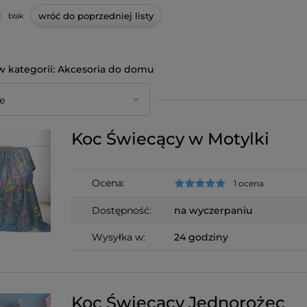
wróć do poprzedniej listy
:
brak
Akcesoria do domu
Koc Świecący w Motylki
Ocena:
1 ocena
Dostępność:
na wyczerpaniu
Wysyłka w:
24 godziny
Koc Świecący Jednorożec