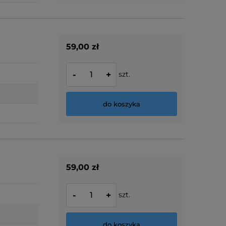
59,00 zł
szt.
-
+
do koszyka
59,00 zł
szt.
-
+
do koszyka