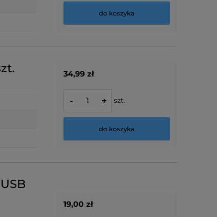
do koszyka
zt.
34,99 zł
szt.
-
+
do koszyka
k USB
19,00 zł