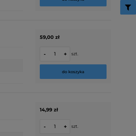
59,00 zł
szt.
-
+
do koszyka
14,99 zł
szt.
-
+